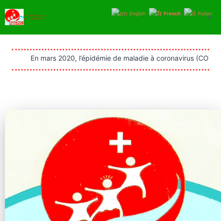
Aller
English
French
Italian
au
contenu
En mars 2020, l’épidémie de maladie à coronavirus (COVID-19) a 