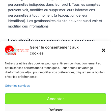
personnelles indiquées dans leur profil. Tous les comptes
peuvent voir, modifier ou supprimer leurs informations
personnelles à tout moment (à l’exception de leur
identifiant). Les gestionnaires du site peuvent aussi voir et
modifier ces informations.
Les droits que vous avez sur vos
données
Gérer le consentement aux
cookies
Si vous avez un compte ou si vous avez laissé des
commentaires sur le site, vous pouvez demander à
Notre site utilise des cookies pour garantir son bon fonctionnement et
recevoir un fichier contenant toutes les données
optimiser ses performances techniques. Pour obtenir davantage
d'informations et/ou pour modifier vos préférences, cliquez sur le bouton
personnelles que nous possédons à votre sujet, incluant
« Voir les préférences ».
celles que vous nous avez fournies. Vous pouvez
également demander la suppression des données
Gérer les services
personnelles vous concernant. Cela ne prend pas en
compte les données stockées à des fins administratives,
Accepter
légales ou pour des raisons de sécurité.
Refuser