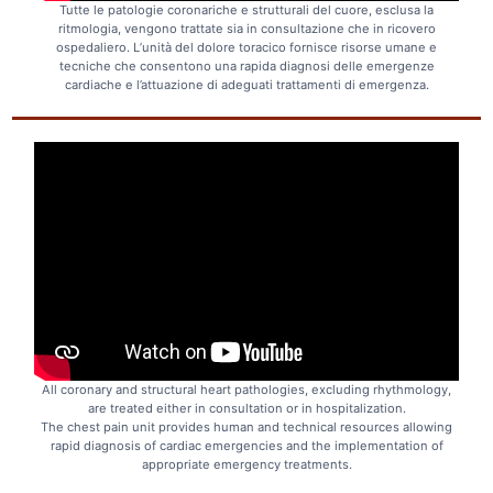
Tutte le patologie coronariche e strutturali del cuore, esclusa la
ritmologia, vengono trattate sia in consultazione che in ricovero
ospedaliero. L’unità del dolore toracico fornisce risorse umane e
tecniche che consentono una rapida diagnosi delle emergenze
cardiache e l’attuazione di adeguati trattamenti di emergenza.
All coronary and structural heart pathologies, excluding rhythmology,
are treated either in consultation or in hospitalization.
The chest pain unit provides human and technical resources allowing
rapid diagnosis of cardiac emergencies and the implementation of
appropriate emergency treatments.