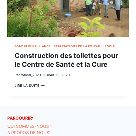
FONDATION ALLIANCE
|
REALISATIONS DE LA FONDAL
|
SOCIAL
Construction des toilettes pour
le Centre de Santé et la Cure
Par
fondal_2023
août 29, 2023
CONSTRUCTION
LIRE LA SUITE
DES
TOILETTES
POUR
LE
CENTRE
DE
PARCOURIR:
SANTÉ
ET
QUI SOMMES-NOUS ?
LA
A PROPOS DE NOUS!
CURE