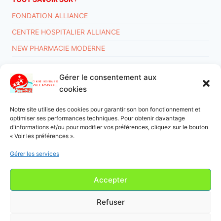
FONDATION ALLIANCE
CENTRE HOSPITALIER ALLIANCE
NEW PHARMACIE MODERNE
Gérer le consentement aux
Conditions générales
Déclaration de confidentialité
cookies
Politique de cookies (UE)
Notre site utilise des cookies pour garantir son bon fonctionnement et
optimiser ses performances techniques. Pour obtenir davantage
d'informations et/ou pour modifier vos préférences, cliquez sur le bouton
ARTICLES RÉCENTS :
« Voir les préférences ».
Séjour du couple NSEMI à Luozi, mission catholique Saint
Gérer les services
Joseph de Masangi
mai 14, 2026
Le Conseil d’Administration, remercie Mr le journaliste de
Luozi Talent Officiel
mai 13, 2026
Accepter
Planification, 2020
avril 19, 2024
Refuser
CHOISIR UNE LANGUE :