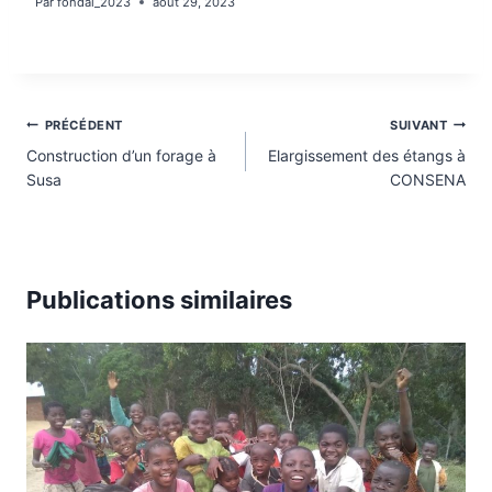
Par
fondal_2023
août 29, 2023
Navigation
PRÉCÉDENT
SUIVANT
de
Construction d’un forage à
Elargissement des étangs à
Susa
CONSENA
l’article
Publications similaires